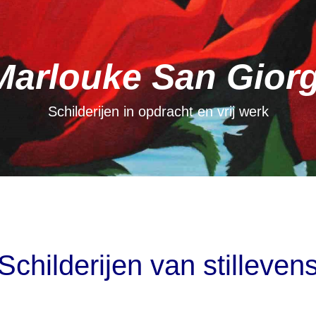
Marlouke San Giorg
Schilderijen in opdracht en vrij werk
Schilderijen van stilleven