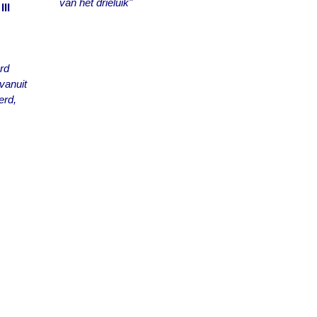
van het drieluik"
III
erd
vanuit
erd,