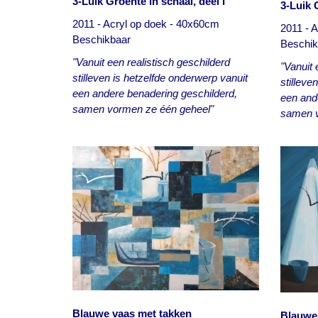
3-Luik Groente in schaal, deel I
3-Luik G
2011 - Acryl op doek - 40x60cm
2011 - 
Beschikbaar
Beschik
"Vanuit een realistisch geschilderd
"Vanuit 
stilleven is hetzelfde onderwerp vanuit
stilleve
een andere benadering geschilderd,
een and
samen vormen ze één geheel"
samen v
Blauwe vaas met takken
Blauwe